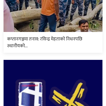
कप्तानगञ्जमा तनाव: रविन्द्र मेहताको निधनपछि
स्थानीयको…