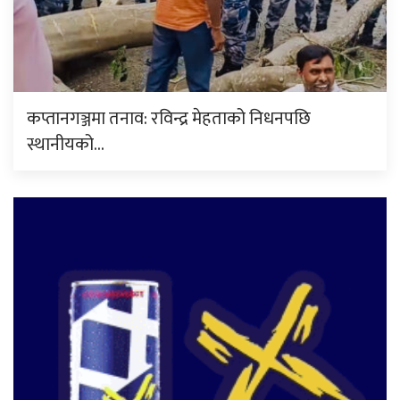
कप्तानगञ्जमा तनाव: रविन्द्र मेहताको निधनपछि
स्थानीयको…