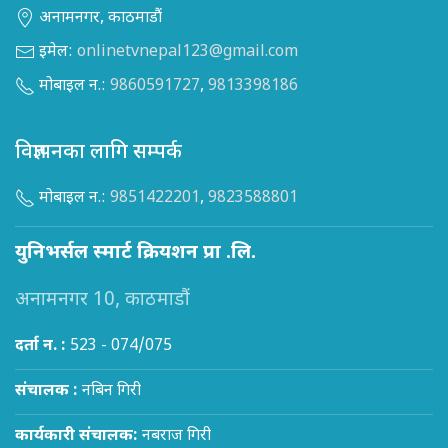
अनामनगर, काठमाडौं
इमेल:
onlinetvnepal123@gmail.com
मोबाइल न.:
9860591727
,
9813398186
विज्ञापनका लागि सम्पर्क
मोबाइल न.:
9851422201
,
9823588801
युनिभर्सल स्मार्ट क्रियशन प्रा .लि.
अनामनगर 10, काठमाडौं
दर्ता न. :
523 - 074/075
संचालक :
नबिन गिरी
कार्यकारी संचालक:
नबराज गिरी