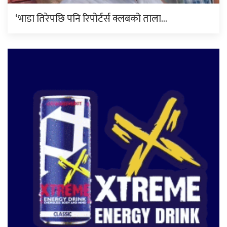
‘भाडा तिरेपछि पनि रिपोर्टर्स क्लबको ताला…