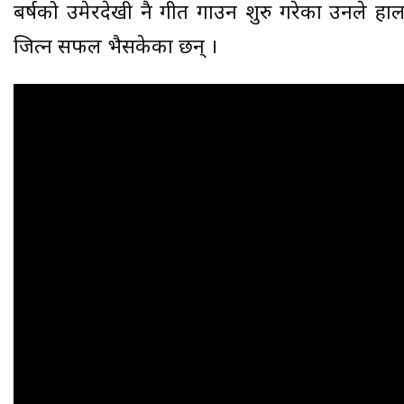
बर्षको उमेरदेखी नै गीत गाउन शुरु गरेका उनले ह
जित्न सफल भैसकेका छन् ।