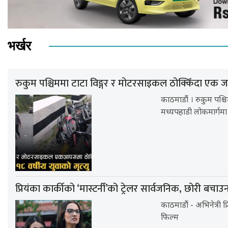
भर्खर
रुकुम पश्चिममा टाटा विङ्गर र मोटरसाइकल ठोक्किँदा एक जन
काठमाडौं । रुकुम पश्
मध्यपहाडी लोकमार्गमा
प्रियंका कार्कीको ‘मास्टर्नी’को ट्रेलर सार्वजनिक, छोरी बचाउ
काठमाडौं - अभिनेत्री प
फिल्म