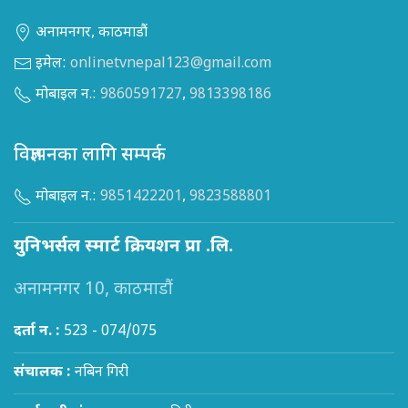
अनामनगर, काठमाडौं
इमेल:
onlinetvnepal123@gmail.com
मोबाइल न.:
9860591727
,
9813398186
विज्ञापनका लागि सम्पर्क
मोबाइल न.:
9851422201
,
9823588801
युनिभर्सल स्मार्ट क्रियशन प्रा .लि.
अनामनगर 10, काठमाडौं
दर्ता न. :
523 - 074/075
संचालक :
नबिन गिरी