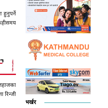
ुनुपर्ने
 केहीसमय
 जहाजका
ता रिन्जी
भर्खर