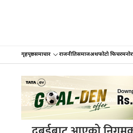
गृहपृष्ठ
समाचार
राजनीति
समाज
अर्थ
फोटो फिचर
मनोर
दुबईबाट आएको निगमको ज