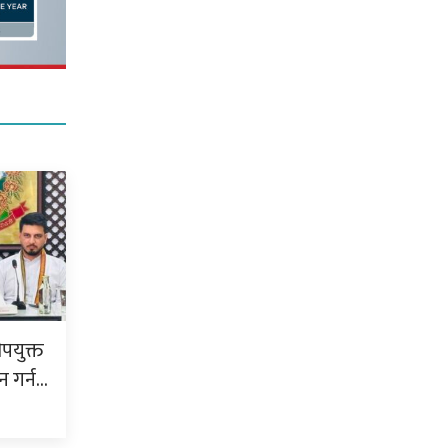
सीपयुक्त
न गर्न…