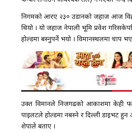
फन्का लगाउन आवश्यक तेल) नभएको भन्दै दिल
निगमको आरए २३० उडानको जहाज आज विहान ९ः४०
थियो । यो जहाज नेपाली भूमि प्रवेश गरिसकेपछ
होल्डमा बस्नुपर्ने भयो । विमानस्थलमा चाप भ
उक्त विमानले निजगढको आकाशमा केही फन्
पाइलटले होल्डमा नबस्ने र दिल्ली डाइभर्ट हुन अन
शेर्पाले बताए ।