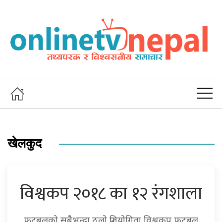
खेलकुद
विश्वकप २०१८ का १२ रंगशाला
फुटबलको सबैभन्दा ठूलो प्रतियोगिता विश्वकप फुटबल