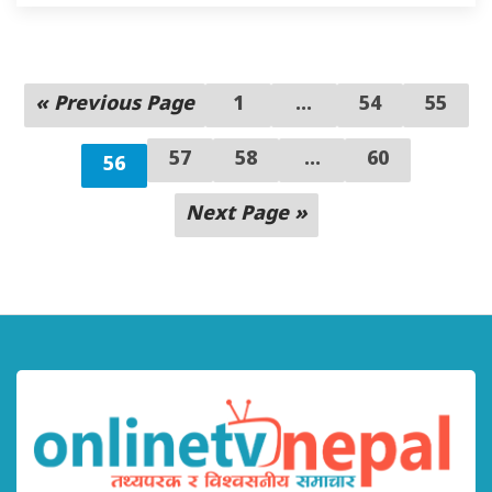
« Previous Page
1
…
54
55
57
58
...
60
56
Next Page »