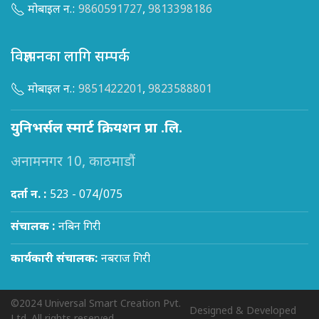
मोबाइल न.:
9860591727
,
9813398186
विज्ञापनका लागि सम्पर्क
मोबाइल न.:
9851422201
,
9823588801
युनिभर्सल स्मार्ट क्रियशन प्रा .लि.
अनामनगर 10, काठमाडौं
दर्ता न. :
523 - 074/075
संचालक :
नबिन गिरी
कार्यकारी संचालक:
नबराज गिरी
©2024 Universal Smart Creation Pvt.
Designed & Developed