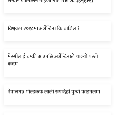
सन्दीप लामिछाने पहिलोे गीत रिलिज…(हेर्नुहोस्)
विश्वकप २०१८मा अर्जेन्टिना कि ब्राजिल ?
मेस्सीलाई धम्की आएपछि अर्जेन्टिनाले चाल्यो यस्तो
कदम
नेपालगञ्ज गोल्डकपः लाली रुपन्देही पुग्यो फाइनलमा