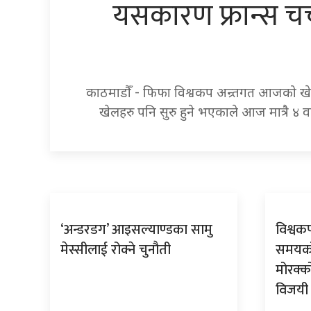
यसकारण फ्रान्स चर्च
काठमाडौँ - फिफा विश्वकप अन्र्तगत आजको खेलला
खेलहरु पनि सुरु हुने भएकाले आज मात्रै ४ व
‘अन्डरडग’ आइसल्याण्डका सामु
विश्वकप
मेस्सीलाई रोक्ने चुनौती
समयको
मोरक्क
विजयी