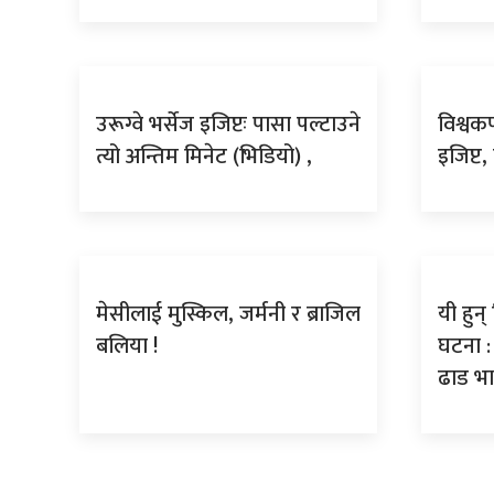
उरूग्वे भर्सेज इजिप्टः पासा पल्टाउने
विश्वकप 
त्यो अन्तिम मिनेट (भिडियो) ,
इजिप्ट,
मेसीलाई मुस्किल, जर्मनी र ब्राजिल
यी हुन
बलिया !
घटना : 
ढाड भा