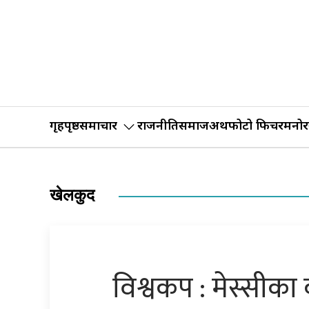
गृहपृष्ठ
समाचार
राजनीति
समाज
अर्थ
फोटो फिचर
मनोर
खेलकुद
विश्वकप : मेस्सीका 