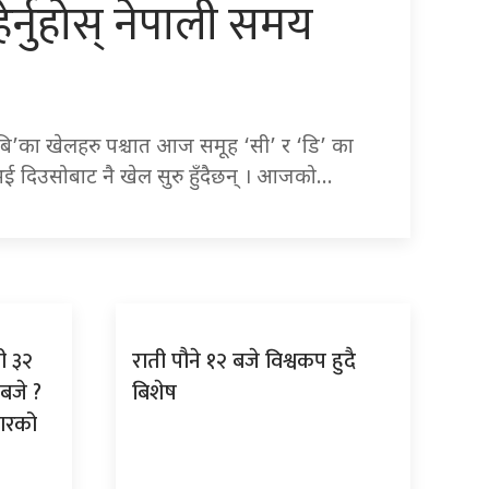
ेर्नुहोस् नेपाली समय
 ‘बि’का खेलहरु पश्चात आज समूह ‘सी’ र ‘डि’ का
 नभई दिउसोबाट नै खेल सुरु हुँदैछन् । आजको…
ी ३२
राती पौने १२ बजे विश्वकप हुदै
 बजे ?
बिशेष
सारको