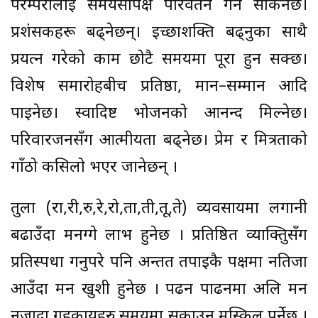
परम्परालाई समयसापेक्ष परिवर्तन गर्न सकिनेछ।
प्रशंसकहरू बढ्नेछन्। इच्छाशक्ति बढ्नुका साथै
प्रयत्न गरेको काम छोटै समयमा पूरा हुन सक्छ।
विशेष समारोहबीच प्रतिष्ठा, मान–सम्मान आदि
पाइनेछ। स्वादिष्ट भोजनको आनन्द मिल्नेछ।
परिवारजनसँग आत्मीयता बढ्नेछ। प्रेम र मित्रताको
गाँठो कसिलो भएर जानेछन् ।
तुला (रा,री,रु,रे,रो,ता,ती,तू,ते) व्यवसायमा लगानी
बढाउँदा मनग्गे लाभ हुनेछ । प्रतिष्ठित व्याक्तिुसँग
प्रतिस्पर्धा गर्नुपरे पनि अन्तत तपाईकै पक्षमा नतिजा
आउँदा मन खुशी हुनेछ । पढन पाढनमा अलि मन
नजादा गृहकार्यहरु समयमा सकाउन मुस्किल पर्नेछ ।