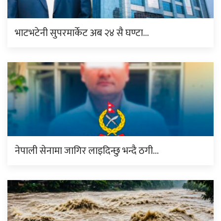
भाटभटेनी सुपरमार्केट अब २४ सै घण्टा…
नेपाली सेनामा जागिर लाइदिन्छु भन्दै ठगी…