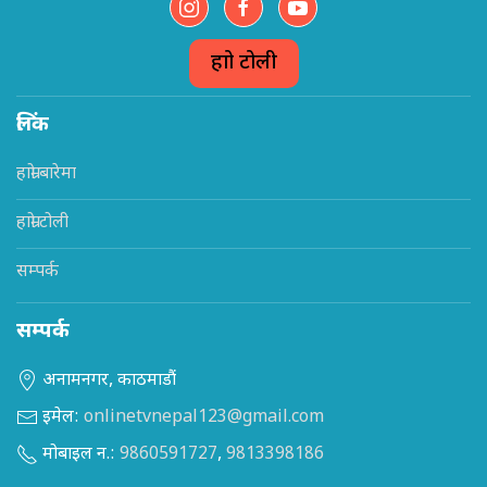
हाम्रो टोली
लिंक
हाम्रो बारेमा
हाम्रो टोली
सम्पर्क
सम्पर्क
अनामनगर, काठमाडौं
इमेल:
onlinetvnepal123@gmail.com
मोबाइल न.:
9860591727
,
9813398186