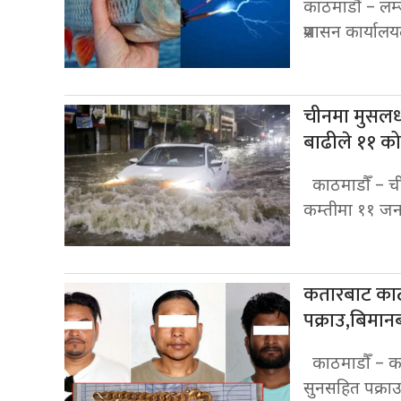
काठमाडौँ – लम्
प्रशासन कार्याल
चीनमा मुसलधा
बाढीले ११ को
काठमाडौँ – चीन
कम्तीमा ११ जन
कतारबाट काठ
पक्राउ,बिमानब
काठमाडौँ – कत
सुनसहित पक्राउ 