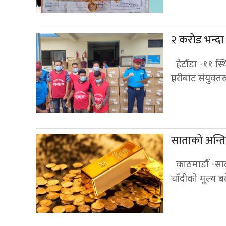
२ करोड भन्दा
हेटौंडा -११ स्थि
प्रहरीबाट संयुक
साताको अन्ति
काठमाडौँ -साता
चाँदीको मूल्य ब