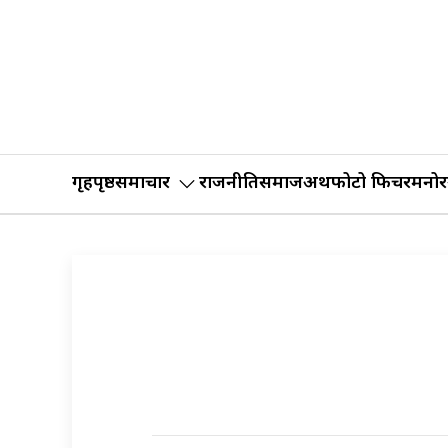
गृहपृष्ठ
समाचार
राजनीति
समाज
अर्थ
फोटो फिचर
मनोर