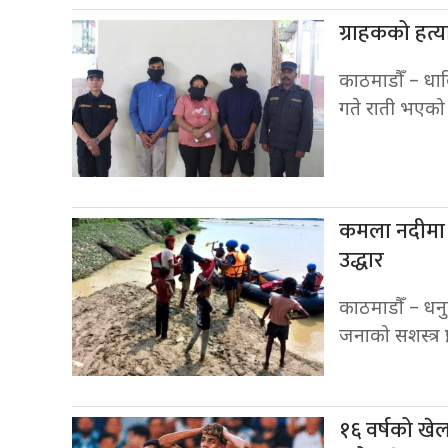
ग्राहकको हत
काठमाडौँ – धा
गते राती भएको
कमला नदीमा आ
उद्धार
काठमाडौँ – धन
जनाको सशस्त्र प
१६ वर्षको खे