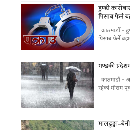
हुण्डी कारोब
पिसाब फेर्ने 
काठमाडौँ – हु
पिसाब फेर्ने बह
गण्डकी प्रदेश
काठमाडौं – आज 
रहेको मौसम पूर
मालढुङ्गा–बेन